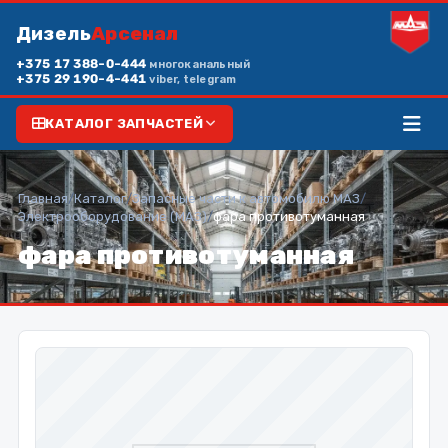
Дизель
Арсенал
+375 17 388-0-444
многоканальный
+375 29 190-4-441
viber, telegram
КАТАЛОГ ЗАПЧАСТЕЙ
Главная
/
Каталог
/
Запасные части к автомобилю МАЗ
/
Электрооборудование (МАЗ)
/
фара противотуманная
фара противотуманная