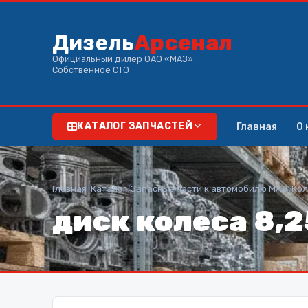
Дизель
Арсенал
Официальный дилер ОАО «МАЗ»
Собственное СТО
Главная
О 
КАТАЛОГ ЗАПЧАСТЕЙ
Главная
/
Каталог
/
Запасные части к автомобилю МАЗ
/
Кол
диск колеса 8,2