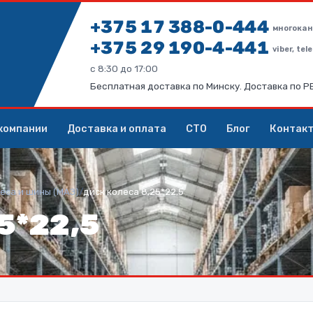
+375 17 388-0-444
многокан
+375 29 190-4-441
viber, te
с 8:30 до 17:00
Бесплатная доставка по Минску. Доставка по 
компании
Доставка и оплата
СТО
Блог
Контак
еса и шины (МАЗ)
/
диск колеса 8,25*22,5
5*22,5