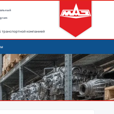
альный
legram
РБ транспортной компанией
ты