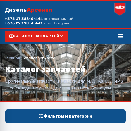
Дизель
Арсенал
+375 17 388-0-444
многоканальный
+375 29 190-4-441
viber, telegram
КАТАЛОГ ЗАПЧАСТЕЙ
Главная
/
Каталог запчастей
Каталог запчастей
Оригинальные запчасти и аналоги для МАЗ, КамАЗ, ЯМЗ
— со склада в Минске, доставка по всей Беларуси.
Фильтры и категории