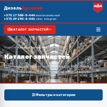
Дизель
Арсенал
+375 17 388-0-444
многоканальный
+375 29 190-4-441
viber, telegram
КАТАЛОГ ЗАПЧАСТЕЙ
Главная
/
Каталог запчастей
Каталог запчастей
Оригинальные запчасти и аналоги для МАЗ, КамАЗ, ЯМЗ
— со склада в Минске, доставка по всей Беларуси.
Фильтры и категории