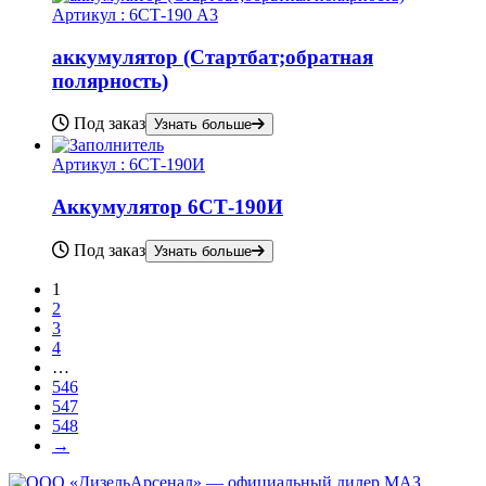
Артикул :
6СТ-190 А3
аккумулятор (Стартбат;обратная
полярность)
Под заказ
Узнать больше
Артикул :
6СТ-190И
Аккумулятор 6СТ-190И
Под заказ
Узнать больше
1
2
3
4
…
546
547
548
→