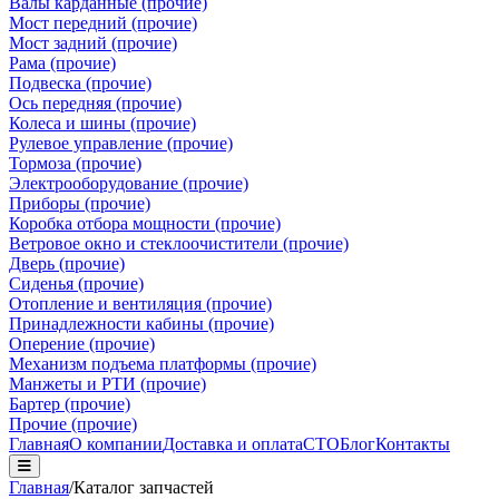
Валы карданные (прочие)
Мост передний (прочие)
Мост задний (прочие)
Рама (прочие)
Подвеска (прочие)
Ось передняя (прочие)
Колеса и шины (прочие)
Рулевое управление (прочие)
Тормоза (прочие)
Электрооборудование (прочие)
Приборы (прочие)
Коробка отбора мощности (прочие)
Ветровое окно и стеклоочистители (прочие)
Дверь (прочие)
Сиденья (прочие)
Отопление и вентиляция (прочие)
Принадлежности кабины (прочие)
Оперение (прочие)
Механизм подъема платформы (прочие)
Манжеты и РТИ (прочие)
Бартер (прочие)
Прочие (прочие)
Главная
О компании
Доставка и оплата
СТО
Блог
Контакты
Главная
/
Каталог запчастей