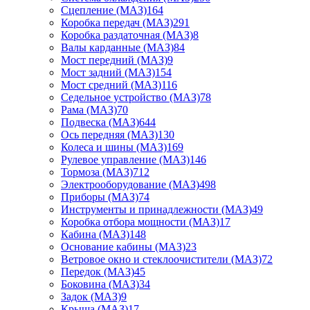
Сцепление (МАЗ)
164
Коробка передач (МАЗ)
291
Коробка раздаточная (МАЗ)
8
Валы карданные (МАЗ)
84
Мост передний (МАЗ)
9
Мост задний (МАЗ)
154
Мост средний (МАЗ)
116
Седельное устройство (МАЗ)
78
Рама (МАЗ)
70
Подвеска (МАЗ)
644
Ось передняя (МАЗ)
130
Колеса и шины (МАЗ)
169
Рулевое управление (МАЗ)
146
Тормоза (МАЗ)
712
Электрооборудование (МАЗ)
498
Приборы (МАЗ)
74
Инструменты и принадлежности (МАЗ)
49
Коробка отбора мощности (МАЗ)
17
Кабина (МАЗ)
148
Основание кабины (МАЗ)
23
Ветровое окно и стеклоочистители (МАЗ)
72
Передок (МАЗ)
45
Боковина (МАЗ)
34
Задок (МАЗ)
9
Крыша (МАЗ)
17