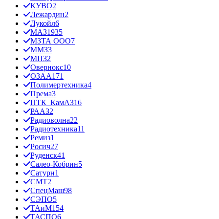
КУВО
2
Лежардин
2
Лукойл
6
МАЗ
1935
МЗТА ООО
7
ММЗ
3
МПЗ
2
Овернокс
10
ОЗАА
171
Полимертехника
4
Према
3
ПТК_КамАЗ
16
РААЗ
2
Радиоволна
22
Радиотехника
11
Ремиз
1
Росич
27
Руденск
41
Салео-Кобрин
5
Сатурн
1
СМТ
2
СпецМаш
98
СЭПО
5
ТАиМ
154
ТАСПО
6