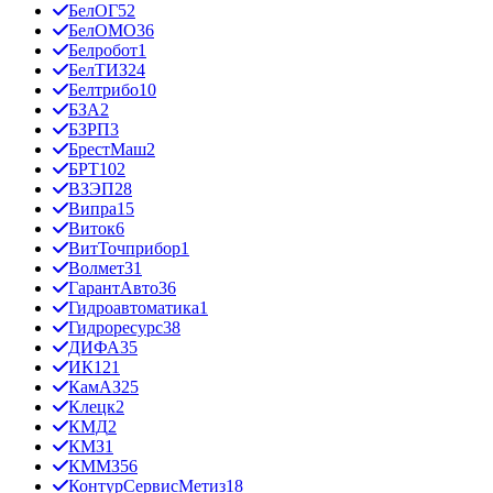
БелОГ
52
БелОМО
36
Белробот
1
БелТИЗ
24
Белтрибо
10
БЗА
2
БЗРП
3
БрестМаш
2
БРТ
102
ВЗЭП
28
Випра
15
Виток
6
ВитТочприбор
1
Волмет
31
ГарантАвто
36
Гидроавтоматика
1
Гидроресурс
38
ДИФА
35
ИК12
1
КамАЗ
25
Клецк
2
КМД
2
КМЗ
1
КММЗ
56
КонтурСервисМетиз
18