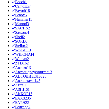
Bosch
1
Camozzi
7
Favorit
18
Fenox
5
Hammer
11
Mannol
3
SACHS
2
Sassone
1
Shell
2
SORL
6
Stellox
2
WABCO
1
WEICHAI
4
Wumax
2
ZTD
162
Автако
13
Автогидроусилитель
3
АВТОДИЗЕЛЬ
328
Автоштамп
145
Агат
11
АЗПИ
61
АККОР
15
БААЗ
235
БАТЭ
22
Белкард
2