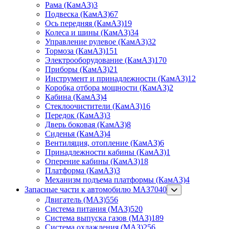
Рама (КамАЗ)
3
Подвеска (КамАЗ)
67
Ось передняя (КамАЗ)
19
Колеса и шины (КамАЗ)
34
Управление рулевое (КамАЗ)
32
Тормоза (КамАЗ)
151
Электрооборудование (КамАЗ)
170
Приборы (КамАЗ)
21
Инструмент и принадлежности (КамАЗ)
12
Коробка отбора мощности (КамАЗ)
2
Кабина (КамАЗ)
4
Стеклоочистители (КамАЗ)
16
Передок (КамАЗ)
3
Дверь боковая (КамАЗ)
8
Сиденья (КамАЗ)
4
Вентиляция, отопление (КамАЗ)
6
Принадлежности кабины (КамАЗ)
1
Оперение кабины (КамАЗ)
18
Платформа (КамАЗ)
3
Механизм подъема платформы (КамАЗ)
4
Запасные части к автомобилю МАЗ
7040
Двигатель (МАЗ)
556
Система питания (МАЗ)
520
Система выпуска газов (МАЗ)
189
Система охлаждения (МАЗ)
256