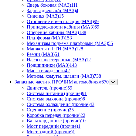
Дверь боковая (МАЗ)
111
Задняя дверь п/п (МАЗ)
4
Сиденья (МАЗ)
15
Отопление и вентиляция (МАЗ)
99
Принадлежности кабины (МАЗ)
69
Оперение кабины (МАЗ)
138
Платформа (МАЗ)
153
Механизам подъёма платформы (МАЗ)
55
Манжеты и РТИ (МАЗ)
128
Ремни (МАЗ)
51
Насосы шестеренные (МАЗ)
12
Подшипники (МАЗ)
143
Масла и жидкости
42
Метизы, хомуты, шланги (МАЗ)
738
Запасные части к ПРОЧИМ автомобилям
670
Двигатель (прочие)
59
Система питания (прочие)
91
Система выхлопа (прочие)
6
Система охлаждения (прочие)
43
Сцепление (прочие)
25
Коробка передач (прочие)
22
Валы карданные (прочие)
10
Мост передний (прочие)
1
Мост задний (прочие)
1