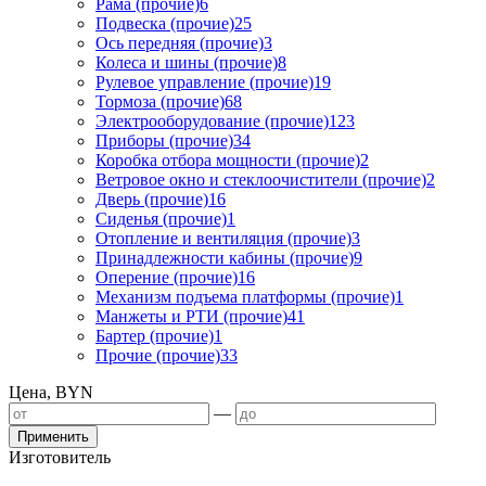
Рама (прочие)
6
Подвеска (прочие)
25
Ось передняя (прочие)
3
Колеса и шины (прочие)
8
Рулевое управление (прочие)
19
Тормоза (прочие)
68
Электрооборудование (прочие)
123
Приборы (прочие)
34
Коробка отбора мощности (прочие)
2
Ветровое окно и стеклоочистители (прочие)
2
Дверь (прочие)
16
Сиденья (прочие)
1
Отопление и вентиляция (прочие)
3
Принадлежности кабины (прочие)
9
Оперение (прочие)
16
Механизм подъема платформы (прочие)
1
Манжеты и РТИ (прочие)
41
Бартер (прочие)
1
Прочие (прочие)
33
Цена, BYN
—
Применить
Изготовитель