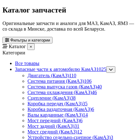
Каталог запчастей
Оригинальные запчасти и аналоги для МАЗ, КамАЗ, ЯМЗ —
со склада в Минске, доставка по всей Беларуси.
Фильтры и категории
Каталог
×
Категории
Все товары
Запасные части к автомобилю КамАЗ
1025
Двигатель (КамАЗ)
110
Система питания (КамАЗ)
106
Система выпуска газов (КамАЗ)
40
Система охлаждения (КамАЗ)
46
Сцепление (КамАЗ)
38
Коробка передач (КамАЗ)
35
Коробка раздаточная (КамАЗ)
6
Валы карданные (КамАЗ)
14
Мост передний (КамАЗ)
6
Мост задний (КамАЗ)
31
Мост средний (КамАЗ)
12
Устройство седельно-сцепное (КамАЗ)
3