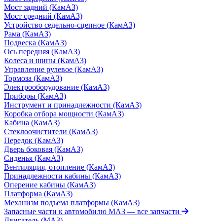
Мост задний (КамАЗ)
Мост средний (КамАЗ)
Устройство седельно-сцепное (КамАЗ)
Рама (КамАЗ)
Подвеска (КамАЗ)
Ось передняя (КамАЗ)
Колеса и шины (КамАЗ)
Управление рулевое (КамАЗ)
Тормоза (КамАЗ)
Электрооборудование (КамАЗ)
Приборы (КамАЗ)
Инструмент и принадлежности (КамАЗ)
Коробка отбора мощности (КамАЗ)
Кабина (КамАЗ)
Стеклоочистители (КамАЗ)
Передок (КамАЗ)
Дверь боковая (КамАЗ)
Сиденья (КамАЗ)
Вентиляция, отопление (КамАЗ)
Принадлежности кабины (КамАЗ)
Оперение кабины (КамАЗ)
Платформа (КамАЗ)
Механизм подъема платформы (КамАЗ)
Запасные части к автомобилю МАЗ
— все запчасти
Двигатель (МАЗ)