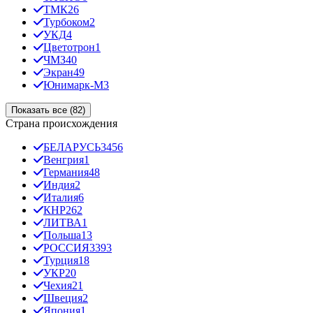
ТМК
26
Турбоком
2
УКД
4
Цветотрон
1
ЧМЗ
40
Экран
49
Юнимарк-М
3
Показать все (82)
Страна происхождения
БЕЛАРУСЬ
3456
Венгрия
1
Германия
48
Индия
2
Италия
6
КНР
262
ЛИТВА
1
Польша
13
РОССИЯ
3393
Турция
18
УКР
20
Чехия
21
Швеция
2
Япония
1