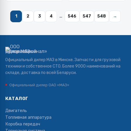
1
2
3
4
…
546
547
548
→
Официальный дилер МАЗ в Минске. Запчасти для грузовой
техники и собственное СТО. Более 9000 наименований на
складе, доставка по всей Беларуси.
Официальный дилер ОАО «МАЗ»
КАТАЛОГ
Двигатель
Топливная аппаратура
Коробка передач
Тормозная система