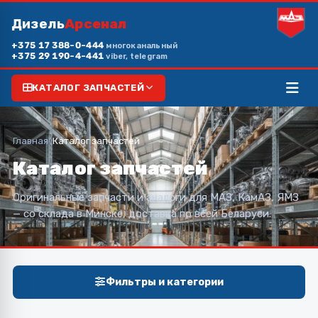
Дизель
Арсенал
+375 17 388-0-444
многоканальный
+375 29 190-4-441
viber, telegram
КАТАЛОГ ЗАПЧАСТЕЙ
Главная
/
Каталог запчастей
Каталог запчастей
Оригинальные запчасти и аналоги для МАЗ, КамАЗ, ЯМЗ
— со склада в Минске, доставка по всей Беларуси.
Фильтры и категории