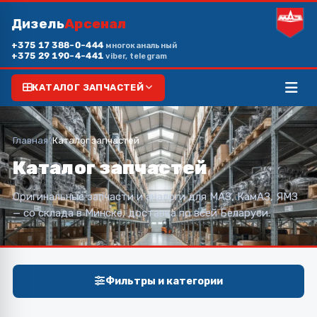
Дизель
Арсенал
+375 17 388-0-444
многоканальный
+375 29 190-4-441
viber, telegram
КАТАЛОГ ЗАПЧАСТЕЙ
Главная
/
Каталог запчастей
Каталог запчастей
Оригинальные запчасти и аналоги для МАЗ, КамАЗ, ЯМЗ
— со склада в Минске, доставка по всей Беларуси.
Фильтры и категории