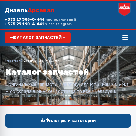
Дизель
Арсенал
+375 17 388-0-444
многоканальный
+375 29 190-4-441
viber, telegram
КАТАЛОГ ЗАПЧАСТЕЙ
Главная
/
Каталог запчастей
Каталог запчастей
Оригинальные запчасти и аналоги для МАЗ, КамАЗ, ЯМЗ
— со склада в Минске, доставка по всей Беларуси.
Фильтры и категории