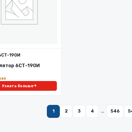
6СТ-190И
лятор 6СТ-190И
каз
Узнать больше
1
2
3
4
…
546
5