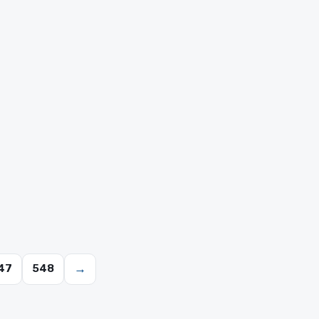
→
47
548