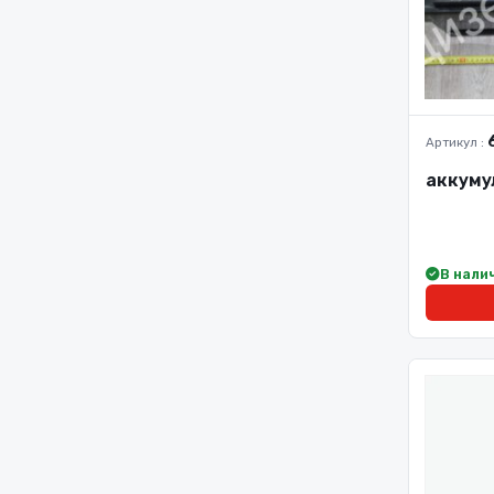
Артикул :
аккумул
В нали