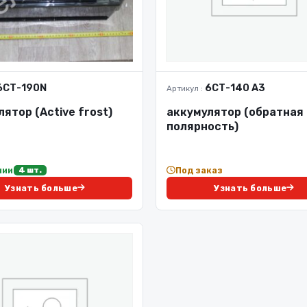
6СТ-190N
6СТ-140 А3
Артикул :
ятор (Active frost)
аккумулятор (обратная
полярность)
чии
Под заказ
4 шт.
Узнать больше
Узнать больше