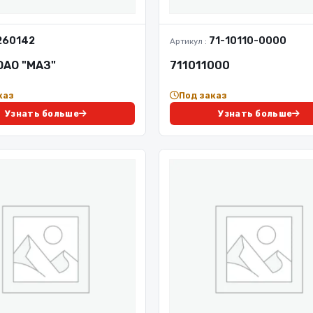
260142
71-10110-0000
Артикул :
 ОАО "МАЗ"
711011000
каз
Под заказ
Узнать больше
Узнать больше