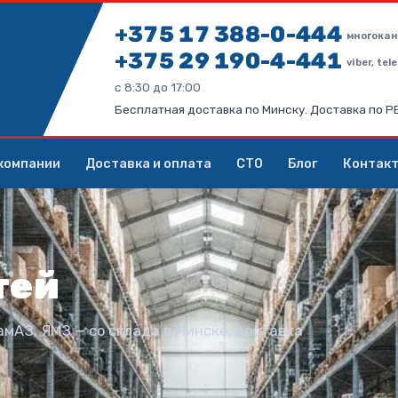
+375 17 388-0-444
многокан
+375 29 190-4-441
viber, te
с 8:30 до 17:00
Бесплатная доставка по Минску. Доставка по 
компании
Доставка и оплата
СТО
Блог
Контак
тей
амАЗ, ЯМЗ — со склада в Минске, доставка