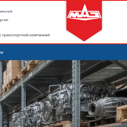
альный
legram
РБ транспортной компанией
ты