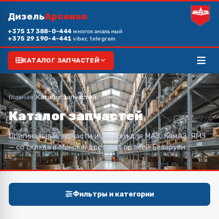
Дизель
Арсенал
+375 17 388-0-444
многоканальный
+375 29 190-4-441
viber, telegram
КАТАЛОГ ЗАПЧАСТЕЙ
Главная
/
Каталог запчастей
Каталог запчастей
Оригинальные запчасти и аналоги для МАЗ, КамАЗ, ЯМЗ
— со склада в Минске, доставка по всей Беларуси.
Фильтры и категории