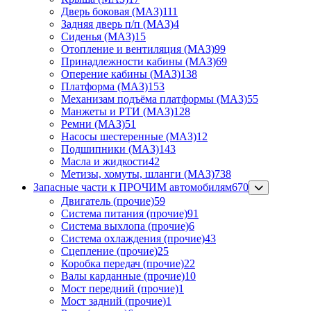
Дверь боковая (МАЗ)
111
Задняя дверь п/п (МАЗ)
4
Сиденья (МАЗ)
15
Отопление и вентиляция (МАЗ)
99
Принадлежности кабины (МАЗ)
69
Оперение кабины (МАЗ)
138
Платформа (МАЗ)
153
Механизам подъёма платформы (МАЗ)
55
Манжеты и РТИ (МАЗ)
128
Ремни (МАЗ)
51
Насосы шестеренные (МАЗ)
12
Подшипники (МАЗ)
143
Масла и жидкости
42
Метизы, хомуты, шланги (МАЗ)
738
Запасные части к ПРОЧИМ автомобилям
670
Двигатель (прочие)
59
Система питания (прочие)
91
Система выхлопа (прочие)
6
Система охлаждения (прочие)
43
Сцепление (прочие)
25
Коробка передач (прочие)
22
Валы карданные (прочие)
10
Мост передний (прочие)
1
Мост задний (прочие)
1