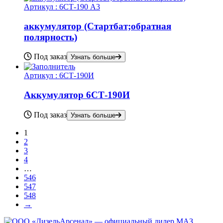
Артикул :
6СТ-190 А3
аккумулятор (Стартбат;обратная
полярность)
Под заказ
Узнать больше
Артикул :
6СТ-190И
Аккумулятор 6СТ-190И
Под заказ
Узнать больше
1
2
3
4
…
546
547
548
→