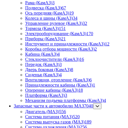
Рама (КамАЗ)
3
Подвеска (КамАЗ)
67
Ось передняя (КамАЗ)
19
Колеса и шины (КамАЗ)
34
Управление рулевое (КамАЗ)
32
Тормоза (КамАЗ)
151
Электрооборудование (КамАЗ)
170
Приборы (КамАЗ)
21
Инструмент и принадлежности (КамАЗ)
12
Коробка отбора мощности (КамАЗ)
2
Кабина (КамАЗ)
4
Стеклоочистители (КамАЗ)
16
Передок (КамАЗ)
3
Дверь боковая (КамАЗ)
8
Сиденья (КамАЗ)
4
Вентиляция, отопление (КамАЗ)
6
Принадлежности кабины (КамАЗ)
1
Оперение кабины (КамАЗ)
18
Платформа (КамАЗ)
3
Механизм подъема платформы (КамАЗ)
4
Запасные части к автомобилю МАЗ
7040
Двигатель (МАЗ)
556
Система питания (МАЗ)
520
Система выпуска газов (МАЗ)
189
Система охлаждения (МАЗ)
256