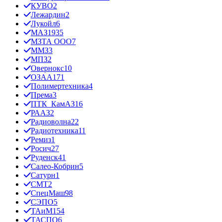
КУВО
2
Лежардин
2
Лукойл
6
МАЗ
1935
МЗТА ООО
7
ММЗ
3
МПЗ
2
Овернокс
10
ОЗАА
171
Полимертехника
4
Према
3
ПТК_КамАЗ
16
РААЗ
2
Радиоволна
22
Радиотехника
11
Ремиз
1
Росич
27
Руденск
41
Салео-Кобрин
5
Сатурн
1
СМТ
2
СпецМаш
98
СЭПО
5
ТАиМ
154
ТАСПО
6