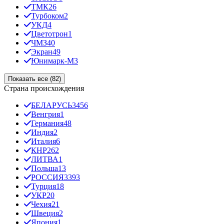
ТМК
26
Турбоком
2
УКД
4
Цветотрон
1
ЧМЗ
40
Экран
49
Юнимарк-М
3
Показать все (82)
Страна происхождения
БЕЛАРУСЬ
3456
Венгрия
1
Германия
48
Индия
2
Италия
6
КНР
262
ЛИТВА
1
Польша
13
РОССИЯ
3393
Турция
18
УКР
20
Чехия
21
Швеция
2
Япония
1