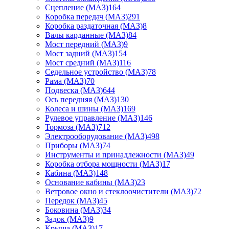
Сцепление (МАЗ)
164
Коробка передач (МАЗ)
291
Коробка раздаточная (МАЗ)
8
Валы карданные (МАЗ)
84
Мост передний (МАЗ)
9
Мост задний (МАЗ)
154
Мост средний (МАЗ)
116
Седельное устройство (МАЗ)
78
Рама (МАЗ)
70
Подвеска (МАЗ)
644
Ось передняя (МАЗ)
130
Колеса и шины (МАЗ)
169
Рулевое управление (МАЗ)
146
Тормоза (МАЗ)
712
Электрооборудование (МАЗ)
498
Приборы (МАЗ)
74
Инструменты и принадлежности (МАЗ)
49
Коробка отбора мощности (МАЗ)
17
Кабина (МАЗ)
148
Основание кабины (МАЗ)
23
Ветровое окно и стеклоочистители (МАЗ)
72
Передок (МАЗ)
45
Боковина (МАЗ)
34
Задок (МАЗ)
9
Крыша (МАЗ)
17