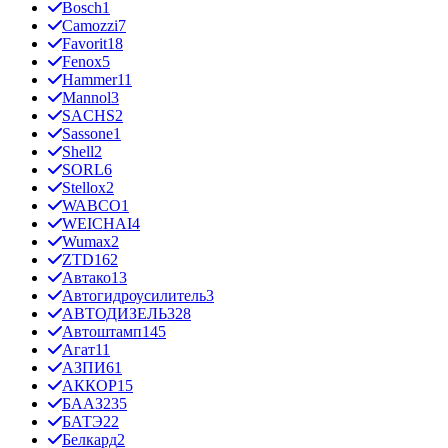
Bosch
1
Camozzi
7
Favorit
18
Fenox
5
Hammer
11
Mannol
3
SACHS
2
Sassone
1
Shell
2
SORL
6
Stellox
2
WABCO
1
WEICHAI
4
Wumax
2
ZTD
162
Автако
13
Автогидроусилитель
3
АВТОДИЗЕЛЬ
328
Автоштамп
145
Агат
11
АЗПИ
61
АККОР
15
БААЗ
235
БАТЭ
22
Белкард
2