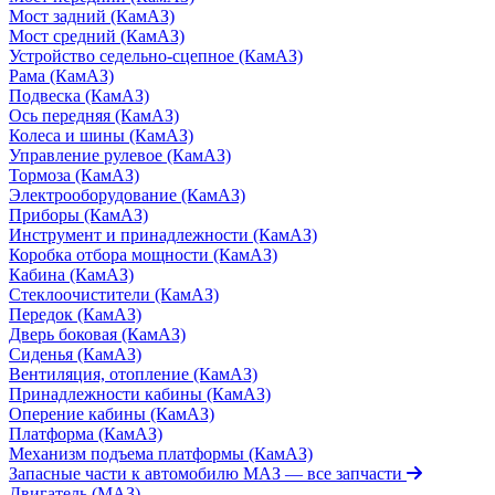
Мост задний (КамАЗ)
Мост средний (КамАЗ)
Устройство седельно-сцепное (КамАЗ)
Рама (КамАЗ)
Подвеска (КамАЗ)
Ось передняя (КамАЗ)
Колеса и шины (КамАЗ)
Управление рулевое (КамАЗ)
Тормоза (КамАЗ)
Электрооборудование (КамАЗ)
Приборы (КамАЗ)
Инструмент и принадлежности (КамАЗ)
Коробка отбора мощности (КамАЗ)
Кабина (КамАЗ)
Стеклоочистители (КамАЗ)
Передок (КамАЗ)
Дверь боковая (КамАЗ)
Сиденья (КамАЗ)
Вентиляция, отопление (КамАЗ)
Принадлежности кабины (КамАЗ)
Оперение кабины (КамАЗ)
Платформа (КамАЗ)
Механизм подъема платформы (КамАЗ)
Запасные части к автомобилю МАЗ
— все запчасти
Двигатель (МАЗ)