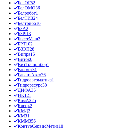
БелОГ
52
БелОМО
36
Белробот
1
БелТИЗ
24
Белтрибо
10
БЗА
2
БЗРП
3
БрестМаш
2
БРТ
102
ВЗЭП
28
Випра
15
Виток
6
ВитТочприбор
1
Волмет
31
ГарантАвто
36
Гидроавтоматика
1
Гидроресурс
38
ДИФА
35
ИК12
1
КамАЗ
25
Клецк
2
КМД
2
КМЗ
1
КММЗ
56
КонтурСервисМетиз
18