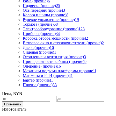
Рама (прочие)
6
Подвеска (прочие)
25
Ось передняя (прочие)
3
Колеса и шины (прочие)
8
Рулевое управление (прочие)
19
Тормоза (прочие)
68
Электрооборудование (прочие)
123
Приборы (прочие)
34
Коробка отбора мощности (прочие)
2
Ветровое окно и стеклоочистители (прочие)
2
Дверь (прочие)
16
Сиденья (прочие)
1
Отопление и вентиляция (прочие)
3
Принадлежности кабины (прочие)
9
Оперение (прочие)
16
Механизм подъема платформы (прочие)
1
Манжеты и РТИ (прочие)
41
Бартер (прочие)
1
Прочие (прочие)
33
Цена, BYN
—
Применить
Изготовитель