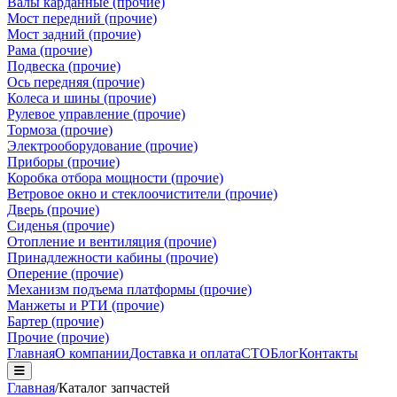
Валы карданные (прочие)
Мост передний (прочие)
Мост задний (прочие)
Рама (прочие)
Подвеска (прочие)
Ось передняя (прочие)
Колеса и шины (прочие)
Рулевое управление (прочие)
Тормоза (прочие)
Электрооборудование (прочие)
Приборы (прочие)
Коробка отбора мощности (прочие)
Ветровое окно и стеклоочистители (прочие)
Дверь (прочие)
Сиденья (прочие)
Отопление и вентиляция (прочие)
Принадлежности кабины (прочие)
Оперение (прочие)
Механизм подъема платформы (прочие)
Манжеты и РТИ (прочие)
Бартер (прочие)
Прочие (прочие)
Главная
О компании
Доставка и оплата
СТО
Блог
Контакты
Главная
/
Каталог запчастей