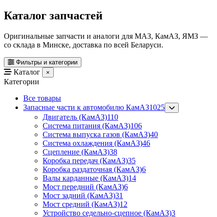
Каталог запчастей
Оригинальные запчасти и аналоги для МАЗ, КамАЗ, ЯМЗ —
со склада в Минске, доставка по всей Беларуси.
Фильтры и категории
Каталог
×
Категории
Все товары
Запасные части к автомобилю КамАЗ
1025
Двигатель (КамАЗ)
110
Система питания (КамАЗ)
106
Система выпуска газов (КамАЗ)
40
Система охлаждения (КамАЗ)
46
Сцепление (КамАЗ)
38
Коробка передач (КамАЗ)
35
Коробка раздаточная (КамАЗ)
6
Валы карданные (КамАЗ)
14
Мост передний (КамАЗ)
6
Мост задний (КамАЗ)
31
Мост средний (КамАЗ)
12
Устройство седельно-сцепное (КамАЗ)
3