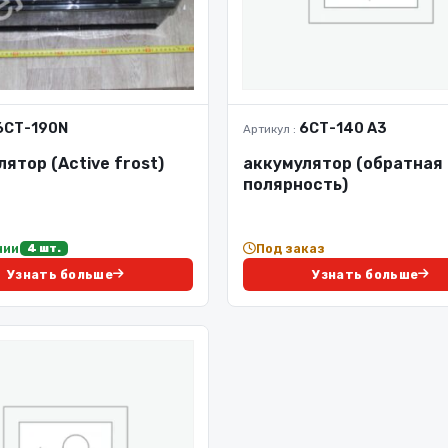
6СТ-190N
6СТ-140 А3
Артикул :
ятор (Active frost)
аккумулятор (обратная
полярность)
чии
Под заказ
4 шт.
Узнать больше
Узнать больше