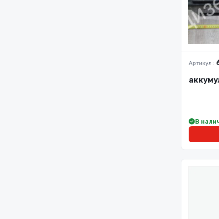
Артикул :
аккумул
В нали