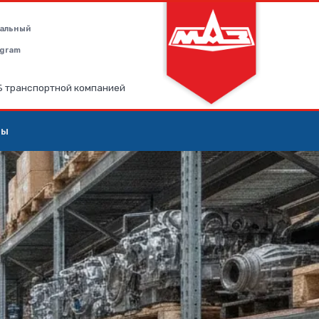
альный
legram
РБ транспортной компанией
ты