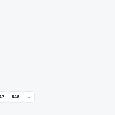
→
47
548