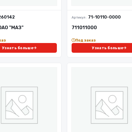
260142
71-10110-0000
Артикул :
 ОАО "МАЗ"
711011000
каз
Под заказ
Узнать больше
Узнать больше