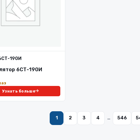
6СТ-190И
лятор 6СТ-190И
каз
Узнать больше
1
2
3
4
…
546
5