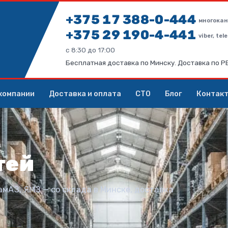
+375 17 388-0-444
многокан
+375 29 190-4-441
viber, te
с 8:30 до 17:00
Бесплатная доставка по Минску. Доставка по 
компании
Доставка и оплата
СТО
Блог
Контак
тей
амАЗ, ЯМЗ — со склада в Минске, доставка