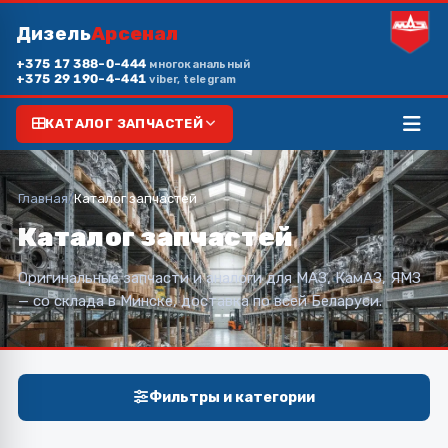
Дизель
Арсенал
+375 17 388-0-444
многоканальный
+375 29 190-4-441
viber, telegram
КАТАЛОГ ЗАПЧАСТЕЙ
Главная
/
Каталог запчастей
Каталог запчастей
Оригинальные запчасти и аналоги для МАЗ, КамАЗ, ЯМЗ
— со склада в Минске, доставка по всей Беларуси.
Фильтры и категории