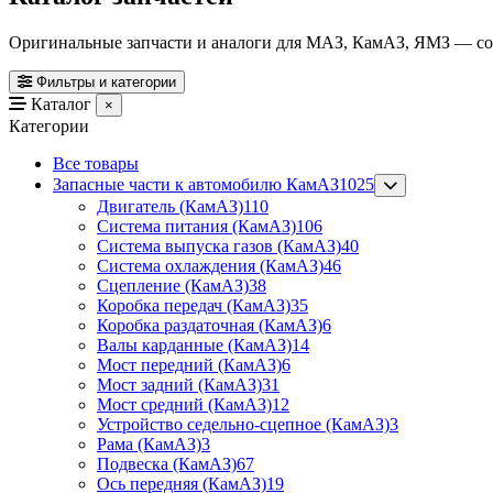
Оригинальные запчасти и аналоги для МАЗ, КамАЗ, ЯМЗ — со с
Фильтры и категории
Каталог
×
Категории
Все товары
Запасные части к автомобилю КамАЗ
1025
Двигатель (КамАЗ)
110
Система питания (КамАЗ)
106
Система выпуска газов (КамАЗ)
40
Система охлаждения (КамАЗ)
46
Сцепление (КамАЗ)
38
Коробка передач (КамАЗ)
35
Коробка раздаточная (КамАЗ)
6
Валы карданные (КамАЗ)
14
Мост передний (КамАЗ)
6
Мост задний (КамАЗ)
31
Мост средний (КамАЗ)
12
Устройство седельно-сцепное (КамАЗ)
3
Рама (КамАЗ)
3
Подвеска (КамАЗ)
67
Ось передняя (КамАЗ)
19