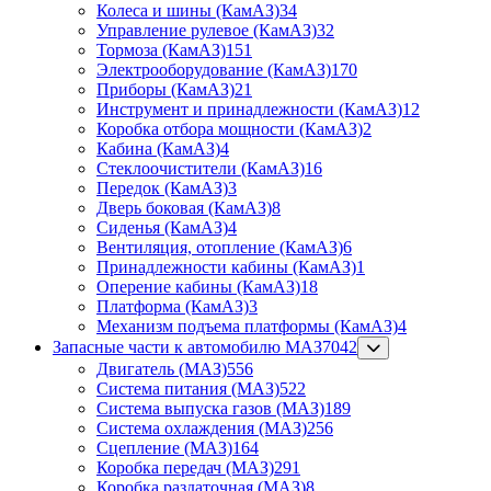
Колеса и шины (КамАЗ)
34
Управление рулевое (КамАЗ)
32
Тормоза (КамАЗ)
151
Электрооборудование (КамАЗ)
170
Приборы (КамАЗ)
21
Инструмент и принадлежности (КамАЗ)
12
Коробка отбора мощности (КамАЗ)
2
Кабина (КамАЗ)
4
Стеклоочистители (КамАЗ)
16
Передок (КамАЗ)
3
Дверь боковая (КамАЗ)
8
Сиденья (КамАЗ)
4
Вентиляция, отопление (КамАЗ)
6
Принадлежности кабины (КамАЗ)
1
Оперение кабины (КамАЗ)
18
Платформа (КамАЗ)
3
Механизм подъема платформы (КамАЗ)
4
Запасные части к автомобилю МАЗ
7042
Двигатель (МАЗ)
556
Система питания (МАЗ)
522
Система выпуска газов (МАЗ)
189
Система охлаждения (МАЗ)
256
Сцепление (МАЗ)
164
Коробка передач (МАЗ)
291
Коробка раздаточная (МАЗ)
8