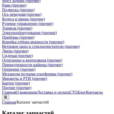
Мост задний (прочие)
Рама (прочие)
Подвеска (прочие)
Ось передняя (прочие)
Колеса и шины (прочие)
Рулевое управление (прочие)
Тормоза (прочие)
Электрооборудование (прочие)
Приборы (прочие)
Коробка отбора мощности (прочие)
Ветровое окно и стеклоочистители (прочие)
Дверь (прочие)
Сиденья (прочие)
Отопление и вентиляция (прочие)
Принадлежности кабины (прочие)
Оперение (прочие)
Механизм подъема платформы (прочие)
Манжеты и РТИ (прочие)
Бартер (прочие)
Прочие (прочие)
Главная
О компании
Доставка и оплата
СТО
Блог
Контакты
Главная
/
Каталог запчастей
Каталог запчастей