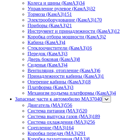
Колеса и шины (КамАЗ)
34
Управление рулевое (КамАЗ)
32
Тормоза (КамАЗ)
151
Электрооборудование (КамАЗ)
170
Приборы (КамАЗ)
21
Инструмент и принадлежности (КамАЗ)
12
Коробка отбора мощности (КамАЗ)
2
Кабина (КамАЗ)
4
Стеклоочистители (КамАЗ)
16
Передок (КамАЗ)
3
Дверь боковая (КамАЗ)
8
Сиденья (КамАЗ)
4
Вентиляция, отопление (КамАЗ)
6
Принадлежности кабины (КамАЗ)
1
Оперение кабины (КамАЗ)
18
Платформа (КамАЗ)
3
Механизм подъема платформы (КамАЗ)
4
Запасные части к автомобилю МАЗ
7040
Двигатель (МАЗ)
556
Система питания (МАЗ)
520
Система выпуска газов (МАЗ)
189
Система охлаждения (МАЗ)
256
Сцепление (МАЗ)
164
Коробка передач (МАЗ)
291
Коробка раздаточная (МАЗ)
8