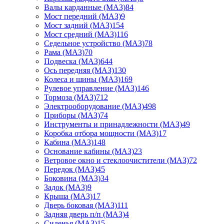
Валы карданные (МАЗ)
84
Мост передний (МАЗ)
9
Мост задний (МАЗ)
154
Мост средний (МАЗ)
116
Седельное устройство (МАЗ)
78
Рама (МАЗ)
70
Подвеска (МАЗ)
644
Ось передняя (МАЗ)
130
Колеса и шины (МАЗ)
169
Рулевое управление (МАЗ)
146
Тормоза (МАЗ)
712
Электрооборудование (МАЗ)
498
Приборы (МАЗ)
74
Инструменты и принадлежности (МАЗ)
49
Коробка отбора мощности (МАЗ)
17
Кабина (МАЗ)
148
Основание кабины (МАЗ)
23
Ветровое окно и стеклоочистители (МАЗ)
72
Передок (МАЗ)
45
Боковина (МАЗ)
34
Задок (МАЗ)
9
Крыша (МАЗ)
17
Дверь боковая (МАЗ)
111
Задняя дверь п/п (МАЗ)
4
Сиденья (МАЗ)
15