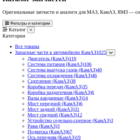
Оригинальные запчасти и аналоги для МАЗ, КамАЗ, ЯМЗ — со с
Фильтры и категории
Каталог
×
Категории
Все товары
Запасные части к автомобилю КамАЗ
1025
Двигатель (КамАЗ)
110
Система питания (КамАЗ)
106
Система выпуска газов (КамАЗ)
40
Система охлаждения (КамАЗ)
46
Сцепление (КамАЗ)
38
Коробка передач (КамАЗ)
35
Коробка раздаточная (КамАЗ)
6
Валы карданные (КамАЗ)
14
Мост передний (КамАЗ)
6
Мост задний (КамАЗ)
31
Мост средний (КамАЗ)
12
Устройство седельно-сцепное (КамАЗ)
3
Рама (КамАЗ)
3
Подвеска (КамАЗ)
67
Ось передняя (КамАЗ)
19