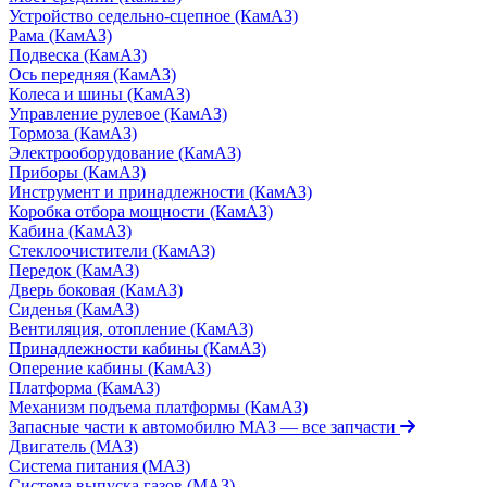
Устройство седельно-сцепное (КамАЗ)
Рама (КамАЗ)
Подвеска (КамАЗ)
Ось передняя (КамАЗ)
Колеса и шины (КамАЗ)
Управление рулевое (КамАЗ)
Тормоза (КамАЗ)
Электрооборудование (КамАЗ)
Приборы (КамАЗ)
Инструмент и принадлежности (КамАЗ)
Коробка отбора мощности (КамАЗ)
Кабина (КамАЗ)
Стеклоочистители (КамАЗ)
Передок (КамАЗ)
Дверь боковая (КамАЗ)
Сиденья (КамАЗ)
Вентиляция, отопление (КамАЗ)
Принадлежности кабины (КамАЗ)
Оперение кабины (КамАЗ)
Платформа (КамАЗ)
Механизм подъема платформы (КамАЗ)
Запасные части к автомобилю МАЗ
— все запчасти
Двигатель (МАЗ)
Система питания (МАЗ)
Система выпуска газов (МАЗ)