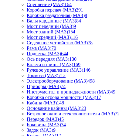
Сцепление (МАЗ)
164
Коробка передач (МАЗ)
291
Коробка раздаточная (МАЗ)
8
Валы карданные (МАЗ)
84
Мост передний (МАЗ)
9
Мост задний (МАЗ)
154
Мост средний (МАЗ)
116
Седельное устройство (МАЗ)
78
Рама (МАЗ)
70
Подвеска (МАЗ)
644
Ось передняя (МАЗ)
130
Колеса и шины (МАЗ)
169
Рулевое управление (МАЗ)
146
Тормоза (МАЗ)
712
Электрооборудование (МАЗ)
498
Приборы (МАЗ)
74
Инструменты и принадлежности (МАЗ)
49
Коробка отбора мощности (МАЗ)
17
Кабина (МАЗ)
148
Основание кабины (МАЗ)
23
Ветровое окно и стеклоочистители (МАЗ)
72
Передок (МАЗ)
45
Боковина (МАЗ)
34
Задок (МАЗ)
9
Крыша (МАЗ)
17