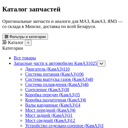
Каталог запчастей
Оригинальные запчасти и аналоги для МАЗ, КамАЗ, ЯМЗ —
со склада в Минске, доставка по всей Беларуси.
Фильтры и категории
Каталог
×
Категории
Все товары
Запасные части к автомобилю КамАЗ
1025
Двигатель (КамАЗ)
110
Система питания (КамАЗ)
106
Система выпуска газов (КамАЗ)
40
Система охлаждения (КамАЗ)
46
Сцепление (КамАЗ)
38
Коробка передач (КамАЗ)
35
Коробка раздаточная (КамАЗ)
6
Валы карданные (КамАЗ)
14
Мост передний (КамАЗ)
6
Мост задний (КамАЗ)
31
Мост средний (КамАЗ)
12
Устройство седельно-сцепное (КамАЗ)
3