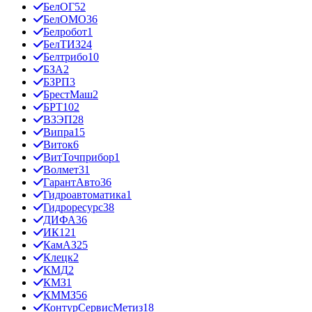
БелОГ
52
БелОМО
36
Белробот
1
БелТИЗ
24
Белтрибо
10
БЗА
2
БЗРП
3
БрестМаш
2
БРТ
102
ВЗЭП
28
Випра
15
Виток
6
ВитТочприбор
1
Волмет
31
ГарантАвто
36
Гидроавтоматика
1
Гидроресурс
38
ДИФА
36
ИК12
1
КамАЗ
25
Клецк
2
КМД
2
КМЗ
1
КММЗ
56
КонтурСервисМетиз
18