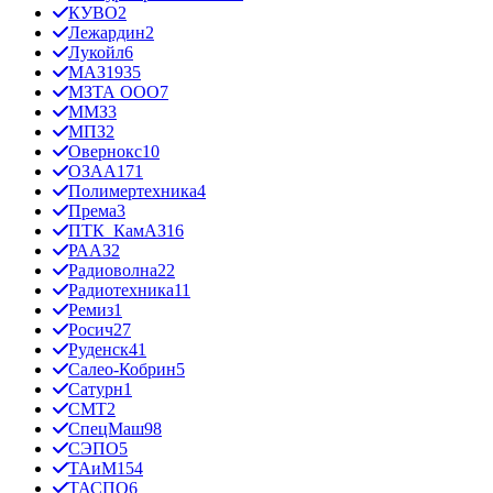
КУВО
2
Лежардин
2
Лукойл
6
МАЗ
1935
МЗТА ООО
7
ММЗ
3
МПЗ
2
Овернокс
10
ОЗАА
171
Полимертехника
4
Према
3
ПТК_КамАЗ
16
РААЗ
2
Радиоволна
22
Радиотехника
11
Ремиз
1
Росич
27
Руденск
41
Салео-Кобрин
5
Сатурн
1
СМТ
2
СпецМаш
98
СЭПО
5
ТАиМ
154
ТАСПО
6