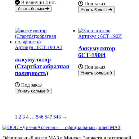
В наличии
4 шт.
Под заказ
Узнать больше
Узнать больше
Артикул :
6СТ-190И
Артикул :
6СТ-190 А3
Аккумулятор
6СТ-190И
аккумулятор
(Стартбат;обратная
Под заказ
полярность)
Узнать больше
Под заказ
Узнать больше
1
2
3
4
…
546
547
548
→
Официальный дилер МАЗ в Минске. Запчасти для грузовой