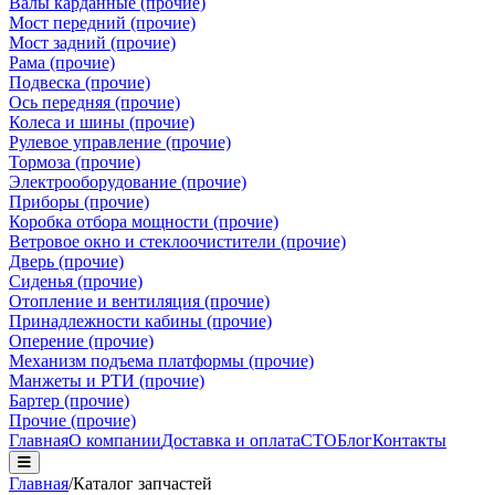
Валы карданные (прочие)
Мост передний (прочие)
Мост задний (прочие)
Рама (прочие)
Подвеска (прочие)
Ось передняя (прочие)
Колеса и шины (прочие)
Рулевое управление (прочие)
Тормоза (прочие)
Электрооборудование (прочие)
Приборы (прочие)
Коробка отбора мощности (прочие)
Ветровое окно и стеклоочистители (прочие)
Дверь (прочие)
Сиденья (прочие)
Отопление и вентиляция (прочие)
Принадлежности кабины (прочие)
Оперение (прочие)
Механизм подъема платформы (прочие)
Манжеты и РТИ (прочие)
Бартер (прочие)
Прочие (прочие)
Главная
О компании
Доставка и оплата
СТО
Блог
Контакты
Главная
/
Каталог запчастей