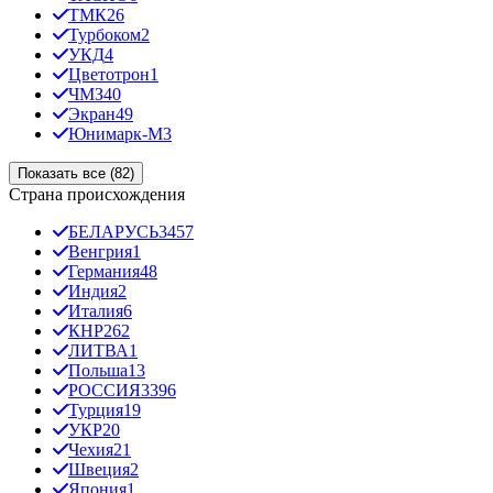
ТМК
26
Турбоком
2
УКД
4
Цветотрон
1
ЧМЗ
40
Экран
49
Юнимарк-М
3
Показать все (82)
Страна происхождения
БЕЛАРУСЬ
3457
Венгрия
1
Германия
48
Индия
2
Италия
6
КНР
262
ЛИТВА
1
Польша
13
РОССИЯ
3396
Турция
19
УКР
20
Чехия
21
Швеция
2
Япония
1