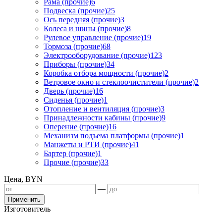
Рама (прочие)
6
Подвеска (прочие)
25
Ось передняя (прочие)
3
Колеса и шины (прочие)
8
Рулевое управление (прочие)
19
Тормоза (прочие)
68
Электрооборудование (прочие)
123
Приборы (прочие)
34
Коробка отбора мощности (прочие)
2
Ветровое окно и стеклоочистители (прочие)
2
Дверь (прочие)
16
Сиденья (прочие)
1
Отопление и вентиляция (прочие)
3
Принадлежности кабины (прочие)
9
Оперение (прочие)
16
Механизм подъема платформы (прочие)
1
Манжеты и РТИ (прочие)
41
Бартер (прочие)
1
Прочие (прочие)
33
Цена, BYN
—
Применить
Изготовитель