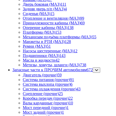
Дверь боковая (МАЗ)
111
Задняя дверь п/п (МАЗ)
4
Сиденья (МАЗ)
15
Отопление и вентиляция (МАЗ)
99
Принадлежности кабины (МАЗ)
69
Оперение кабины (МАЗ)
138
Платформа (МАЗ)
153
Механизам подъёма платформы (МАЗ)
55
Манжеты и РТИ (МАЗ)
128
Ремни (МАЗ)
51
Насосы шестеренные (МАЗ)
12
Подшипники (МАЗ)
143
Масла и жидкости
42
Метизы, хомуты, шланги (МАЗ)
738
Запасные части к ПРОЧИМ автомобилям
672
Двигатель (прочие)
59
Система питания (прочие)
91
Система выхлопа (прочие)
6
Система охлаждения (прочие)
43
Сцепление (прочие)
25
Коробка передач (прочие)
22
Валы карданные (прочие)
10
Мост передний (прочие)
1
Мост задний (прочие)
1