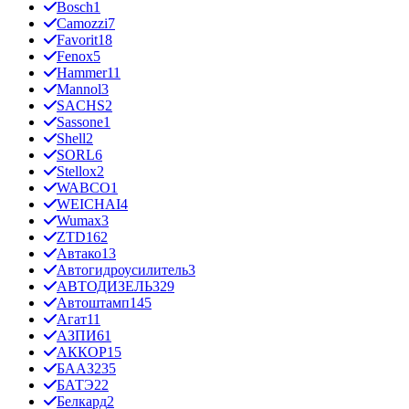
Bosch
1
Camozzi
7
Favorit
18
Fenox
5
Hammer
11
Mannol
3
SACHS
2
Sassone
1
Shell
2
SORL
6
Stellox
2
WABCO
1
WEICHAI
4
Wumax
3
ZTD
162
Автако
13
Автогидроусилитель
3
АВТОДИЗЕЛЬ
329
Автоштамп
145
Агат
11
АЗПИ
61
АККОР
15
БААЗ
235
БАТЭ
22
Белкард
2