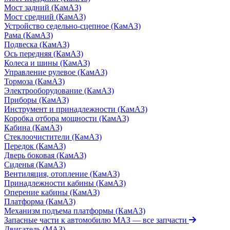
Мост задний (КамАЗ)
Мост средний (КамАЗ)
Устройство седельно-сцепное (КамАЗ)
Рама (КамАЗ)
Подвеска (КамАЗ)
Ось передняя (КамАЗ)
Колеса и шины (КамАЗ)
Управление рулевое (КамАЗ)
Тормоза (КамАЗ)
Электрооборудование (КамАЗ)
Приборы (КамАЗ)
Инструмент и принадлежности (КамАЗ)
Коробка отбора мощности (КамАЗ)
Кабина (КамАЗ)
Стеклоочистители (КамАЗ)
Передок (КамАЗ)
Дверь боковая (КамАЗ)
Сиденья (КамАЗ)
Вентиляция, отопление (КамАЗ)
Принадлежности кабины (КамАЗ)
Оперение кабины (КамАЗ)
Платформа (КамАЗ)
Механизм подъема платформы (КамАЗ)
Запасные части к автомобилю МАЗ
— все запчасти
Двигатель (МАЗ)