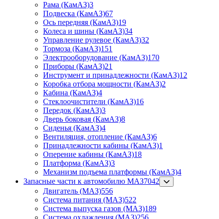
Рама (КамАЗ)
3
Подвеска (КамАЗ)
67
Ось передняя (КамАЗ)
19
Колеса и шины (КамАЗ)
34
Управление рулевое (КамАЗ)
32
Тормоза (КамАЗ)
151
Электрооборудование (КамАЗ)
170
Приборы (КамАЗ)
21
Инструмент и принадлежности (КамАЗ)
12
Коробка отбора мощности (КамАЗ)
2
Кабина (КамАЗ)
4
Стеклоочистители (КамАЗ)
16
Передок (КамАЗ)
3
Дверь боковая (КамАЗ)
8
Сиденья (КамАЗ)
4
Вентиляция, отопление (КамАЗ)
6
Принадлежности кабины (КамАЗ)
1
Оперение кабины (КамАЗ)
18
Платформа (КамАЗ)
3
Механизм подъема платформы (КамАЗ)
4
Запасные части к автомобилю МАЗ
7042
Двигатель (МАЗ)
556
Система питания (МАЗ)
522
Система выпуска газов (МАЗ)
189
Система охлаждения (МАЗ)
256