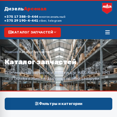
Дизель
Арсенал
+375 17 388-0-444
многоканальный
+375 29 190-4-441
viber, telegram
КАТАЛОГ ЗАПЧАСТЕЙ
Главная
/
Каталог запчастей
Каталог запчастей
Оригинальные запчасти и аналоги для МАЗ, КамАЗ, ЯМЗ
— со склада в Минске, доставка по всей Беларуси.
Фильтры и категории