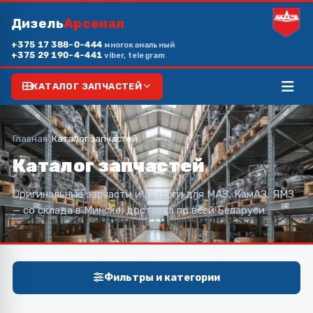
Дизель
Арсенал
+375 17 388-0-444
многоканальный
+375 29 190-4-441
viber, telegram
КАТАЛОГ ЗАПЧАСТЕЙ
Главная
/
Каталог запчастей
Каталог запчастей
Оригинальные запчасти и аналоги для МАЗ, КамАЗ, ЯМЗ
— со склада в Минске, доставка по всей Беларуси.
Фильтры и категории