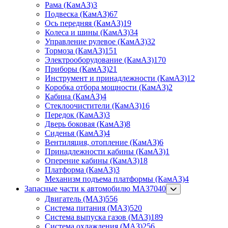
Рама (КамАЗ)
3
Подвеска (КамАЗ)
67
Ось передняя (КамАЗ)
19
Колеса и шины (КамАЗ)
34
Управление рулевое (КамАЗ)
32
Тормоза (КамАЗ)
151
Электрооборудование (КамАЗ)
170
Приборы (КамАЗ)
21
Инструмент и принадлежности (КамАЗ)
12
Коробка отбора мощности (КамАЗ)
2
Кабина (КамАЗ)
4
Стеклоочистители (КамАЗ)
16
Передок (КамАЗ)
3
Дверь боковая (КамАЗ)
8
Сиденья (КамАЗ)
4
Вентиляция, отопление (КамАЗ)
6
Принадлежности кабины (КамАЗ)
1
Оперение кабины (КамАЗ)
18
Платформа (КамАЗ)
3
Механизм подъема платформы (КамАЗ)
4
Запасные части к автомобилю МАЗ
7040
Двигатель (МАЗ)
556
Система питания (МАЗ)
520
Система выпуска газов (МАЗ)
189
Система охлаждения (МАЗ)
256