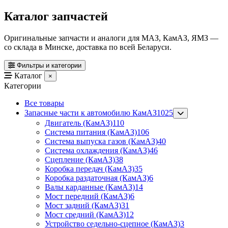
Каталог запчастей
Оригинальные запчасти и аналоги для МАЗ, КамАЗ, ЯМЗ —
со склада в Минске, доставка по всей Беларуси.
Фильтры и категории
Каталог
×
Категории
Все товары
Запасные части к автомобилю КамАЗ
1025
Двигатель (КамАЗ)
110
Система питания (КамАЗ)
106
Система выпуска газов (КамАЗ)
40
Система охлаждения (КамАЗ)
46
Сцепление (КамАЗ)
38
Коробка передач (КамАЗ)
35
Коробка раздаточная (КамАЗ)
6
Валы карданные (КамАЗ)
14
Мост передний (КамАЗ)
6
Мост задний (КамАЗ)
31
Мост средний (КамАЗ)
12
Устройство седельно-сцепное (КамАЗ)
3