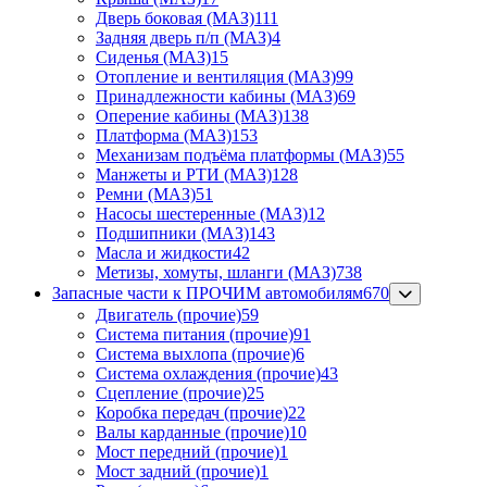
Дверь боковая (МАЗ)
111
Задняя дверь п/п (МАЗ)
4
Сиденья (МАЗ)
15
Отопление и вентиляция (МАЗ)
99
Принадлежности кабины (МАЗ)
69
Оперение кабины (МАЗ)
138
Платформа (МАЗ)
153
Механизам подъёма платформы (МАЗ)
55
Манжеты и РТИ (МАЗ)
128
Ремни (МАЗ)
51
Насосы шестеренные (МАЗ)
12
Подшипники (МАЗ)
143
Масла и жидкости
42
Метизы, хомуты, шланги (МАЗ)
738
Запасные части к ПРОЧИМ автомобилям
670
Двигатель (прочие)
59
Система питания (прочие)
91
Система выхлопа (прочие)
6
Система охлаждения (прочие)
43
Сцепление (прочие)
25
Коробка передач (прочие)
22
Валы карданные (прочие)
10
Мост передний (прочие)
1
Мост задний (прочие)
1