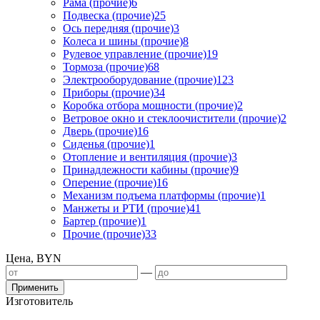
Рама (прочие)
6
Подвеска (прочие)
25
Ось передняя (прочие)
3
Колеса и шины (прочие)
8
Рулевое управление (прочие)
19
Тормоза (прочие)
68
Электрооборудование (прочие)
123
Приборы (прочие)
34
Коробка отбора мощности (прочие)
2
Ветровое окно и стеклоочистители (прочие)
2
Дверь (прочие)
16
Сиденья (прочие)
1
Отопление и вентиляция (прочие)
3
Принадлежности кабины (прочие)
9
Оперение (прочие)
16
Механизм подъема платформы (прочие)
1
Манжеты и РТИ (прочие)
41
Бартер (прочие)
1
Прочие (прочие)
33
Цена, BYN
—
Применить
Изготовитель