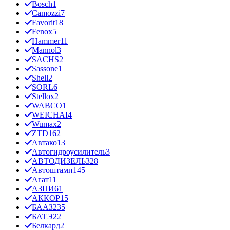
Bosch
1
Camozzi
7
Favorit
18
Fenox
5
Hammer
11
Mannol
3
SACHS
2
Sassone
1
Shell
2
SORL
6
Stellox
2
WABCO
1
WEICHAI
4
Wumax
2
ZTD
162
Автако
13
Автогидроусилитель
3
АВТОДИЗЕЛЬ
328
Автоштамп
145
Агат
11
АЗПИ
61
АККОР
15
БААЗ
235
БАТЭ
22
Белкард
2