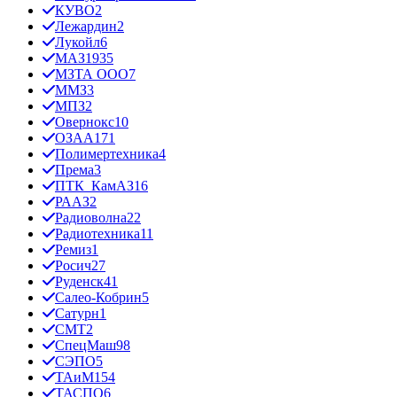
КУВО
2
Лежардин
2
Лукойл
6
МАЗ
1935
МЗТА ООО
7
ММЗ
3
МПЗ
2
Овернокс
10
ОЗАА
171
Полимертехника
4
Према
3
ПТК_КамАЗ
16
РААЗ
2
Радиоволна
22
Радиотехника
11
Ремиз
1
Росич
27
Руденск
41
Салео-Кобрин
5
Сатурн
1
СМТ
2
СпецМаш
98
СЭПО
5
ТАиМ
154
ТАСПО
6