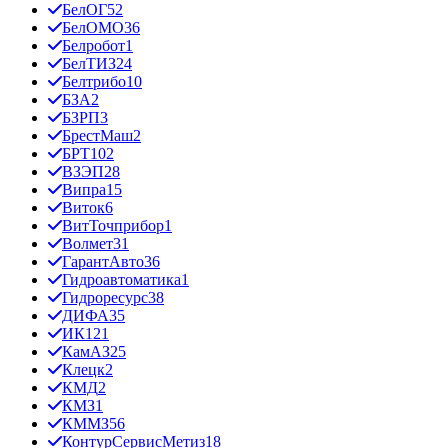
БелОГ
52
БелОМО
36
Белробот
1
БелТИЗ
24
Белтрибо
10
БЗА
2
БЗРП
3
БрестМаш
2
БРТ
102
ВЗЭП
28
Випра
15
Виток
6
ВитТочприбор
1
Волмет
31
ГарантАвто
36
Гидроавтоматика
1
Гидроресурс
38
ДИФА
35
ИК12
1
КамАЗ
25
Клецк
2
КМД
2
КМЗ
1
КММЗ
56
КонтурСервисМетиз
18