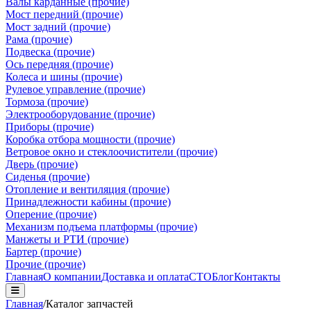
Валы карданные (прочие)
Мост передний (прочие)
Мост задний (прочие)
Рама (прочие)
Подвеска (прочие)
Ось передняя (прочие)
Колеса и шины (прочие)
Рулевое управление (прочие)
Тормоза (прочие)
Электрооборудование (прочие)
Приборы (прочие)
Коробка отбора мощности (прочие)
Ветровое окно и стеклоочистители (прочие)
Дверь (прочие)
Сиденья (прочие)
Отопление и вентиляция (прочие)
Принадлежности кабины (прочие)
Оперение (прочие)
Механизм подъема платформы (прочие)
Манжеты и РТИ (прочие)
Бартер (прочие)
Прочие (прочие)
Главная
О компании
Доставка и оплата
СТО
Блог
Контакты
Главная
/
Каталог запчастей