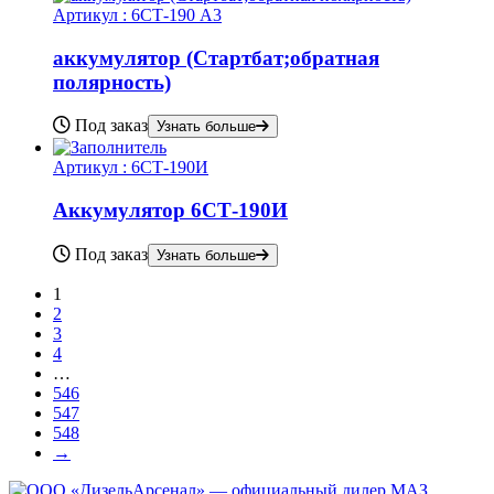
Артикул :
6СТ-190 А3
аккумулятор (Стартбат;обратная
полярность)
Под заказ
Узнать больше
Артикул :
6СТ-190И
Аккумулятор 6СТ-190И
Под заказ
Узнать больше
1
2
3
4
…
546
547
548
→