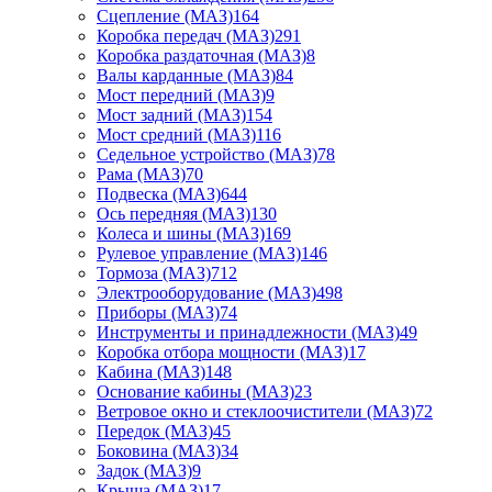
Сцепление (МАЗ)
164
Коробка передач (МАЗ)
291
Коробка раздаточная (МАЗ)
8
Валы карданные (МАЗ)
84
Мост передний (МАЗ)
9
Мост задний (МАЗ)
154
Мост средний (МАЗ)
116
Седельное устройство (МАЗ)
78
Рама (МАЗ)
70
Подвеска (МАЗ)
644
Ось передняя (МАЗ)
130
Колеса и шины (МАЗ)
169
Рулевое управление (МАЗ)
146
Тормоза (МАЗ)
712
Электрооборудование (МАЗ)
498
Приборы (МАЗ)
74
Инструменты и принадлежности (МАЗ)
49
Коробка отбора мощности (МАЗ)
17
Кабина (МАЗ)
148
Основание кабины (МАЗ)
23
Ветровое окно и стеклоочистители (МАЗ)
72
Передок (МАЗ)
45
Боковина (МАЗ)
34
Задок (МАЗ)
9
Крыша (МАЗ)
17