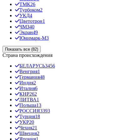
ТМК
26
Турбоком
2
УКД
4
Цветотрон
1
ЧМЗ
40
Экран
49
Юнимарк-М
3
Показать все (82)
Страна происхождения
БЕЛАРУСЬ
3456
Венгрия
1
Германия
48
Индия
2
Италия
6
КНР
262
ЛИТВА
1
Польша
13
РОССИЯ
3393
Турция
18
УКР
20
Чехия
21
Швеция
2
Япония
1