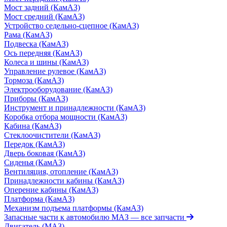
Мост задний (КамАЗ)
Мост средний (КамАЗ)
Устройство седельно-сцепное (КамАЗ)
Рама (КамАЗ)
Подвеска (КамАЗ)
Ось передняя (КамАЗ)
Колеса и шины (КамАЗ)
Управление рулевое (КамАЗ)
Тормоза (КамАЗ)
Электрооборудование (КамАЗ)
Приборы (КамАЗ)
Инструмент и принадлежности (КамАЗ)
Коробка отбора мощности (КамАЗ)
Кабина (КамАЗ)
Стеклоочистители (КамАЗ)
Передок (КамАЗ)
Дверь боковая (КамАЗ)
Сиденья (КамАЗ)
Вентиляция, отопление (КамАЗ)
Принадлежности кабины (КамАЗ)
Оперение кабины (КамАЗ)
Платформа (КамАЗ)
Механизм подъема платформы (КамАЗ)
Запасные части к автомобилю МАЗ
— все запчасти
Двигатель (МАЗ)