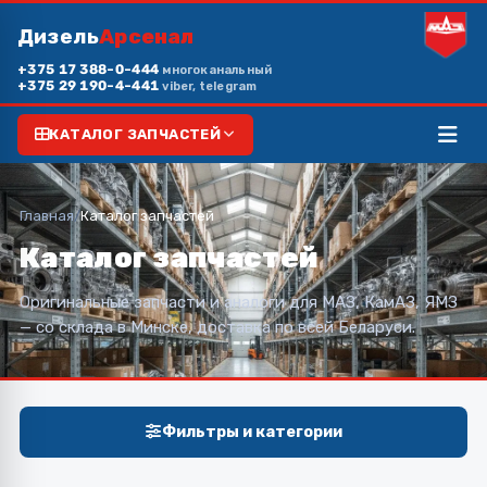
Дизель
Арсенал
+375 17 388-0-444
многоканальный
+375 29 190-4-441
viber, telegram
КАТАЛОГ ЗАПЧАСТЕЙ
Главная
/
Каталог запчастей
Каталог запчастей
Оригинальные запчасти и аналоги для МАЗ, КамАЗ, ЯМЗ
— со склада в Минске, доставка по всей Беларуси.
Фильтры и категории