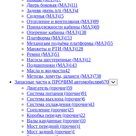
Дверь боковая (МАЗ)
111
Задняя дверь п/п (МАЗ)
4
Сиденья (МАЗ)
15
Отопление и вентиляция (МАЗ)
99
Принадлежности кабины (МАЗ)
69
Оперение кабины (МАЗ)
138
Платформа (МАЗ)
153
Механизам подъёма платформы (МАЗ)
55
Манжеты и РТИ (МАЗ)
128
Ремни (МАЗ)
51
Насосы шестеренные (МАЗ)
12
Подшипники (МАЗ)
143
Масла и жидкости
42
Метизы, хомуты, шланги (МАЗ)
738
Запасные части к ПРОЧИМ автомобилям
670
Двигатель (прочие)
59
Система питания (прочие)
91
Система выхлопа (прочие)
6
Система охлаждения (прочие)
43
Сцепление (прочие)
25
Коробка передач (прочие)
22
Валы карданные (прочие)
10
Мост передний (прочие)
1
Мост задний (прочие)
1