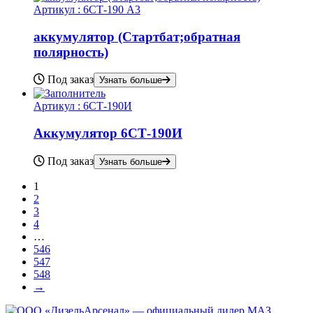
Артикул :
6СТ-190 А3
аккумулятор (Стартбат;обратная
полярность)
Под заказ
Узнать больше
Артикул :
6СТ-190И
Аккумулятор 6СТ-190И
Под заказ
Узнать больше
1
2
3
4
…
546
547
548
→