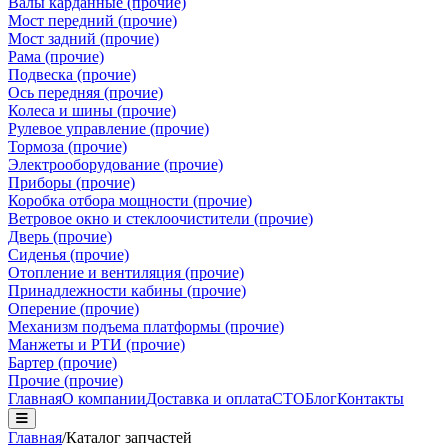
Валы карданные (прочие)
Мост передний (прочие)
Мост задний (прочие)
Рама (прочие)
Подвеска (прочие)
Ось передняя (прочие)
Колеса и шины (прочие)
Рулевое управление (прочие)
Тормоза (прочие)
Электрооборудование (прочие)
Приборы (прочие)
Коробка отбора мощности (прочие)
Ветровое окно и стеклоочистители (прочие)
Дверь (прочие)
Сиденья (прочие)
Отопление и вентиляция (прочие)
Принадлежности кабины (прочие)
Оперение (прочие)
Механизм подъема платформы (прочие)
Манжеты и РТИ (прочие)
Бартер (прочие)
Прочие (прочие)
Главная
О компании
Доставка и оплата
СТО
Блог
Контакты
Главная
/
Каталог запчастей