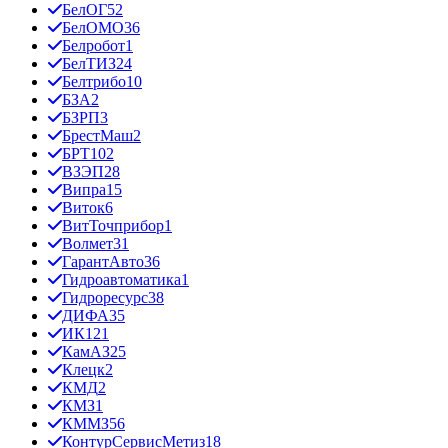
БелОГ
52
БелОМО
36
Белробот
1
БелТИЗ
24
Белтрибо
10
БЗА
2
БЗРП
3
БрестМаш
2
БРТ
102
ВЗЭП
28
Випра
15
Виток
6
ВитТочприбор
1
Волмет
31
ГарантАвто
36
Гидроавтоматика
1
Гидроресурс
38
ДИФА
35
ИК12
1
КамАЗ
25
Клецк
2
КМД
2
КМЗ
1
КММЗ
56
КонтурСервисМетиз
18