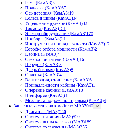
Рама (КамАЗ)
3
Подвеска (КамАЗ)
67
Ось передняя (КамАЗ)
19
Колеса и шины (КамАЗ)
34
Управление рулевое (КамАЗ)
32
Тормоза (КамАЗ)
151
Электрооборудование (КамАЗ)
170
Приборы (КамАЗ)
21
Инструмент и принадлежности (КамАЗ)
12
Коробка отбора мощности (КамАЗ)
2
Кабина (КамАЗ)
4
Стеклоочистители (КамАЗ)
16
Передок (КамАЗ)
3
Дверь боковая (КамАЗ)
8
Сиденья (КамАЗ)
4
Вентиляция, отопление (КамАЗ)
6
Принадлежности кабины (КамАЗ)
1
Оперение кабины (КамАЗ)
18
Платформа (КамАЗ)
3
Механизм подъема платформы (КамАЗ)
4
Запасные части к автомобилю МАЗ
7040
Двигатель (МАЗ)
556
Система питания (МАЗ)
520
Система выпуска газов (МАЗ)
189
Система охлаждения (МАЗ)
256