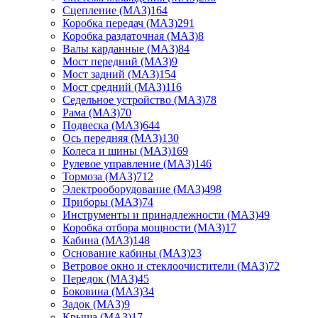
Сцепление (МАЗ)
164
Коробка передач (МАЗ)
291
Коробка раздаточная (МАЗ)
8
Валы карданные (МАЗ)
84
Мост передний (МАЗ)
9
Мост задний (МАЗ)
154
Мост средний (МАЗ)
116
Седельное устройство (МАЗ)
78
Рама (МАЗ)
70
Подвеска (МАЗ)
644
Ось передняя (МАЗ)
130
Колеса и шины (МАЗ)
169
Рулевое управление (МАЗ)
146
Тормоза (МАЗ)
712
Электрооборудование (МАЗ)
498
Приборы (МАЗ)
74
Инструменты и принадлежности (МАЗ)
49
Коробка отбора мощности (МАЗ)
17
Кабина (МАЗ)
148
Основание кабины (МАЗ)
23
Ветровое окно и стеклоочистители (МАЗ)
72
Передок (МАЗ)
45
Боковина (МАЗ)
34
Задок (МАЗ)
9
Крыша (МАЗ)
17