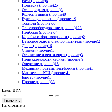
Рама (прочие)
6
Подвеска (прочие)
25
Ось передняя (прочие)
3
Колеса и шины (прочие)
8
Рулевое управление (прочие)
19
Тормоза (прочие)
68
Электрооборудование (прочие)
123
Приборы (прочие)
34
Коробка отбора мощности (прочие)
2
Ветровое окно и стеклоочистители (прочие)
2
Дверь (прочие)
16
Сиденья (прочие)
1
Отопление и вентиляция (прочие)
3
Принадлежности кабины (прочие)
9
Оперение (прочие)
16
Механизм подъема платформы (прочие)
1
Манжеты и РТИ (прочие)
41
Бартер (прочие)
1
Прочие (прочие)
33
Цена, BYN
—
Применить
Изготовитель