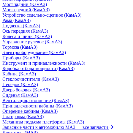
Мост задний (КамАЗ)
Мост средний (КамАЗ)
Устройство седельно-сцепное (КамАЗ)
Рама (КамАЗ)
Подвеска (КамАЗ)
Ось передняя (КамАЗ)
Колеса и шины (КамАЗ)
Управление рулевое (КамАЗ)
Тормоза (КамАЗ)
Электрооборудование (КамАЗ)
Приборы (КамАЗ)
Инструмент и принадлежности (КамАЗ)
Коробка отбора мощности (КамАЗ)
Кабина (КамАЗ)
Стеклоочистители (КамАЗ)
Передок (КамАЗ)
Дверь боковая (КамАЗ)
Сиденья (КамАЗ)
Вентиляция, отопление (КамАЗ)
Принадлежности кабины (КамАЗ)
Оперение кабины (КамАЗ)
Платформа (КамАЗ)
Механизм подъема платформы (КамАЗ)
Запасные части к автомобилю МАЗ
— все запчасти
Двигатель (МАЗ)