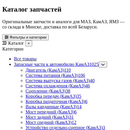
Каталог запчастей
Оригинальные запчасти и аналоги для МАЗ, КамАЗ, ЯМЗ —
со склада в Минске, доставка по всей Беларуси.
Фильтры и категории
Каталог
×
Категории
Все товары
Запасные части к автомобилю КамАЗ
1025
Двигатель (КамАЗ)
110
Система питания (КамАЗ)
106
Система выпуска газов (КамАЗ)
40
Система охлаждения (КамАЗ)
46
Сцепление (КамАЗ)
38
Коробка передач (КамАЗ)
35
Коробка раздаточная (КамАЗ)
6
Валы карданные (КамАЗ)
14
Мост передний (КамАЗ)
6
Мост задний (КамАЗ)
31
Мост средний (КамАЗ)
12
Устройство седельно-сцепное (КамАЗ)
3