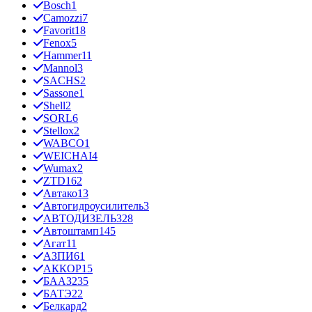
Bosch
1
Camozzi
7
Favorit
18
Fenox
5
Hammer
11
Mannol
3
SACHS
2
Sassone
1
Shell
2
SORL
6
Stellox
2
WABCO
1
WEICHAI
4
Wumax
2
ZTD
162
Автако
13
Автогидроусилитель
3
АВТОДИЗЕЛЬ
328
Автоштамп
145
Агат
11
АЗПИ
61
АККОР
15
БААЗ
235
БАТЭ
22
Белкард
2