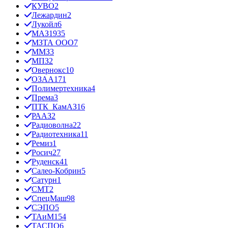
КУВО
2
Лежардин
2
Лукойл
6
МАЗ
1935
МЗТА ООО
7
ММЗ
3
МПЗ
2
Овернокс
10
ОЗАА
171
Полимертехника
4
Према
3
ПТК_КамАЗ
16
РААЗ
2
Радиоволна
22
Радиотехника
11
Ремиз
1
Росич
27
Руденск
41
Салео-Кобрин
5
Сатурн
1
СМТ
2
СпецМаш
98
СЭПО
5
ТАиМ
154
ТАСПО
6