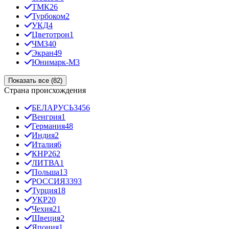
ТМК
26
Турбоком
2
УКД
4
Цветотрон
1
ЧМЗ
40
Экран
49
Юнимарк-М
3
Показать все (82)
Страна происхождения
БЕЛАРУСЬ
3456
Венгрия
1
Германия
48
Индия
2
Италия
6
КНР
262
ЛИТВА
1
Польша
13
РОССИЯ
3393
Турция
18
УКР
20
Чехия
21
Швеция
2
Япония
1