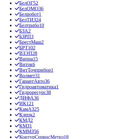
БелОГ
52
БелОМО
36
Белробот
1
БелТИЗ
24
Белтрибо
10
БЗА
2
БЗРП
3
БрестМаш
2
БРТ
102
ВЗЭП
28
Випра
15
Виток
6
ВитТочприбор
1
Волмет
31
ГарантАвто
36
Гидроавтоматика
1
Гидроресурс
38
ДИФА
36
ИК12
1
КамАЗ
25
Клецк
2
КМД
2
КМЗ
1
КММЗ
56
КонтурСервисМетиз
18