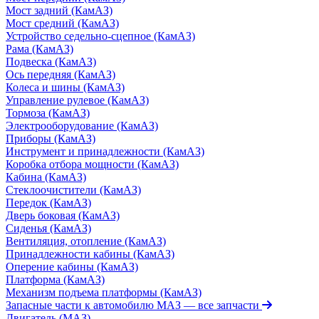
Мост задний (КамАЗ)
Мост средний (КамАЗ)
Устройство седельно-сцепное (КамАЗ)
Рама (КамАЗ)
Подвеска (КамАЗ)
Ось передняя (КамАЗ)
Колеса и шины (КамАЗ)
Управление рулевое (КамАЗ)
Тормоза (КамАЗ)
Электрооборудование (КамАЗ)
Приборы (КамАЗ)
Инструмент и принадлежности (КамАЗ)
Коробка отбора мощности (КамАЗ)
Кабина (КамАЗ)
Стеклоочистители (КамАЗ)
Передок (КамАЗ)
Дверь боковая (КамАЗ)
Сиденья (КамАЗ)
Вентиляция, отопление (КамАЗ)
Принадлежности кабины (КамАЗ)
Оперение кабины (КамАЗ)
Платформа (КамАЗ)
Механизм подъема платформы (КамАЗ)
Запасные части к автомобилю МАЗ
— все запчасти
Двигатель (МАЗ)