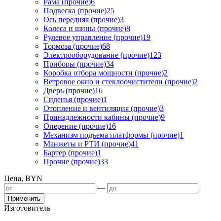
Рама (прочие)
6
Подвеска (прочие)
25
Ось передняя (прочие)
3
Колеса и шины (прочие)
8
Рулевое управление (прочие)
19
Тормоза (прочие)
68
Электрооборудование (прочие)
123
Приборы (прочие)
34
Коробка отбора мощности (прочие)
2
Ветровое окно и стеклоочистители (прочие)
2
Дверь (прочие)
16
Сиденья (прочие)
1
Отопление и вентиляция (прочие)
3
Принадлежности кабины (прочие)
9
Оперение (прочие)
16
Механизм подъема платформы (прочие)
1
Манжеты и РТИ (прочие)
41
Бартер (прочие)
1
Прочие (прочие)
33
Цена, BYN
—
Применить
Изготовитель