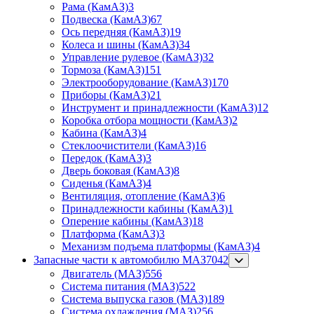
Рама (КамАЗ)
3
Подвеска (КамАЗ)
67
Ось передняя (КамАЗ)
19
Колеса и шины (КамАЗ)
34
Управление рулевое (КамАЗ)
32
Тормоза (КамАЗ)
151
Электрооборудование (КамАЗ)
170
Приборы (КамАЗ)
21
Инструмент и принадлежности (КамАЗ)
12
Коробка отбора мощности (КамАЗ)
2
Кабина (КамАЗ)
4
Стеклоочистители (КамАЗ)
16
Передок (КамАЗ)
3
Дверь боковая (КамАЗ)
8
Сиденья (КамАЗ)
4
Вентиляция, отопление (КамАЗ)
6
Принадлежности кабины (КамАЗ)
1
Оперение кабины (КамАЗ)
18
Платформа (КамАЗ)
3
Механизм подъема платформы (КамАЗ)
4
Запасные части к автомобилю МАЗ
7042
Двигатель (МАЗ)
556
Система питания (МАЗ)
522
Система выпуска газов (МАЗ)
189
Система охлаждения (МАЗ)
256