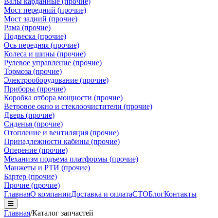
Валы карданные (прочие)
Мост передний (прочие)
Мост задний (прочие)
Рама (прочие)
Подвеска (прочие)
Ось передняя (прочие)
Колеса и шины (прочие)
Рулевое управление (прочие)
Тормоза (прочие)
Электрооборудование (прочие)
Приборы (прочие)
Коробка отбора мощности (прочие)
Ветровое окно и стеклоочистители (прочие)
Дверь (прочие)
Сиденья (прочие)
Отопление и вентиляция (прочие)
Принадлежности кабины (прочие)
Оперение (прочие)
Механизм подъема платформы (прочие)
Манжеты и РТИ (прочие)
Бартер (прочие)
Прочие (прочие)
Главная
О компании
Доставка и оплата
СТО
Блог
Контакты
Главная
/
Каталог запчастей