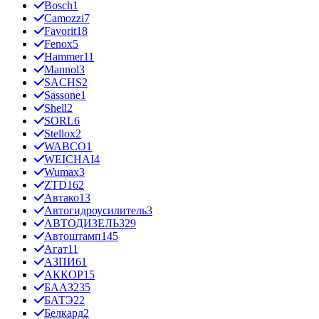
Bosch
1
Camozzi
7
Favorit
18
Fenox
5
Hammer
11
Mannol
3
SACHS
2
Sassone
1
Shell
2
SORL
6
Stellox
2
WABCO
1
WEICHAI
4
Wumax
3
ZTD
162
Автако
13
Автогидроусилитель
3
АВТОДИЗЕЛЬ
329
Автоштамп
145
Агат
11
АЗПИ
61
АККОР
15
БААЗ
235
БАТЭ
22
Белкард
2