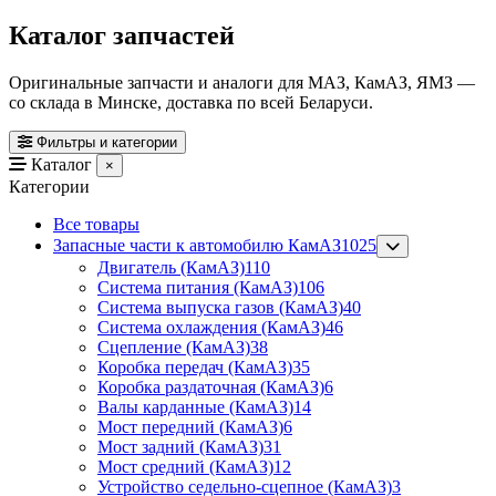
Каталог запчастей
Оригинальные запчасти и аналоги для МАЗ, КамАЗ, ЯМЗ —
со склада в Минске, доставка по всей Беларуси.
Фильтры и категории
Каталог
×
Категории
Все товары
Запасные части к автомобилю КамАЗ
1025
Двигатель (КамАЗ)
110
Система питания (КамАЗ)
106
Система выпуска газов (КамАЗ)
40
Система охлаждения (КамАЗ)
46
Сцепление (КамАЗ)
38
Коробка передач (КамАЗ)
35
Коробка раздаточная (КамАЗ)
6
Валы карданные (КамАЗ)
14
Мост передний (КамАЗ)
6
Мост задний (КамАЗ)
31
Мост средний (КамАЗ)
12
Устройство седельно-сцепное (КамАЗ)
3