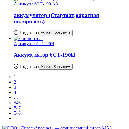
Артикул :
6СТ-190 А3
аккумулятор (Стартбат;обратная
полярность)
Под заказ
Узнать больше
Артикул :
6СТ-190И
Аккумулятор 6СТ-190И
Под заказ
Узнать больше
1
2
3
4
…
546
547
548
→