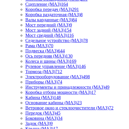
Сцепление (МАЗ)
164
Коробка передач (МАЗ)
291
Коробка раздаточная (МАЗ)
8
Валы карданные (МАЗ)
84
Мост передний (МАЗ)
9
Мост задний (МАЗ)
154
Мост средний (МАЗ)
116
Седельное устройство (МАЗ)
78
Рама (МАЗ)
70
Подвеска (МАЗ)
644
Ось передняя (МАЗ)
130
Колеса и шины (МАЗ)
169
Рулевое управление (МАЗ)
146
Тормоза (МАЗ)
712
Электрооборудование (МАЗ)
498
Приборы (МАЗ)
74
Инструменты и принадлежности (МАЗ)
49
Коробка отбора мощности (МАЗ)
17
Кабина (МАЗ)
148
Основание кабины (МАЗ)
23
Ветровое окно и стеклоочистители (МАЗ)
72
Передок (МАЗ)
45
Боковина (МАЗ)
34
Задок (МАЗ)
9
Крыша (МАЗ)
17