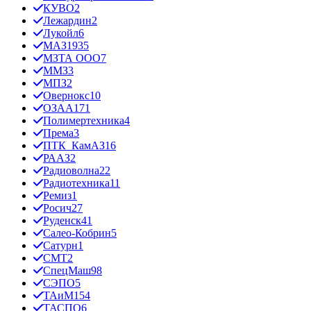
КУВО
2
Лежардин
2
Лукойл
6
МАЗ
1935
МЗТА ООО
7
ММЗ
3
МПЗ
2
Овернокс
10
ОЗАА
171
Полимертехника
4
Према
3
ПТК_КамАЗ
16
РААЗ
2
Радиоволна
22
Радиотехника
11
Ремиз
1
Росич
27
Руденск
41
Салео-Кобрин
5
Сатурн
1
СМТ
2
СпецМаш
98
СЭПО
5
ТАиМ
154
ТАСПО
6