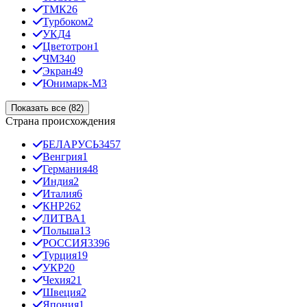
ТМК
26
Турбоком
2
УКД
4
Цветотрон
1
ЧМЗ
40
Экран
49
Юнимарк-М
3
Показать все (82)
Страна происхождения
БЕЛАРУСЬ
3457
Венгрия
1
Германия
48
Индия
2
Италия
6
КНР
262
ЛИТВА
1
Польша
13
РОССИЯ
3396
Турция
19
УКР
20
Чехия
21
Швеция
2
Япония
1