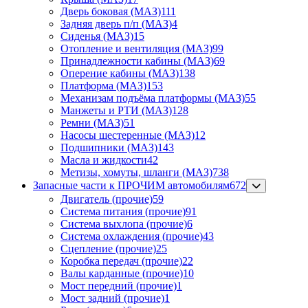
Дверь боковая (МАЗ)
111
Задняя дверь п/п (МАЗ)
4
Сиденья (МАЗ)
15
Отопление и вентиляция (МАЗ)
99
Принадлежности кабины (МАЗ)
69
Оперение кабины (МАЗ)
138
Платформа (МАЗ)
153
Механизам подъёма платформы (МАЗ)
55
Манжеты и РТИ (МАЗ)
128
Ремни (МАЗ)
51
Насосы шестеренные (МАЗ)
12
Подшипники (МАЗ)
143
Масла и жидкости
42
Метизы, хомуты, шланги (МАЗ)
738
Запасные части к ПРОЧИМ автомобилям
672
Двигатель (прочие)
59
Система питания (прочие)
91
Система выхлопа (прочие)
6
Система охлаждения (прочие)
43
Сцепление (прочие)
25
Коробка передач (прочие)
22
Валы карданные (прочие)
10
Мост передний (прочие)
1
Мост задний (прочие)
1