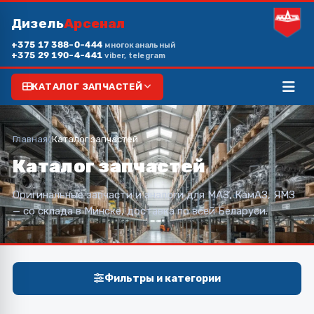
Дизель
Арсенал
+375 17 388-0-444
многоканальный
+375 29 190-4-441
viber, telegram
КАТАЛОГ ЗАПЧАСТЕЙ
Главная
/
Каталог запчастей
Каталог запчастей
Оригинальные запчасти и аналоги для МАЗ, КамАЗ, ЯМЗ
— со склада в Минске, доставка по всей Беларуси.
Фильтры и категории