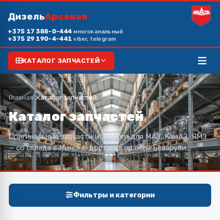
Дизель
Арсенал
+375 17 388-0-444
многоканальный
+375 29 190-4-441
viber, telegram
КАТАЛОГ ЗАПЧАСТЕЙ
Главная
/
Каталог запчастей
Каталог запчастей
Оригинальные запчасти и аналоги для МАЗ, КамАЗ, ЯМЗ
— со склада в Минске, доставка по всей Беларуси.
Фильтры и категории